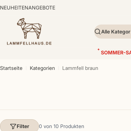
Zum
NEUHEITEN
ANGEBOTE
Inhalt
springen
Suchen
SOMMER-S
Startseite
Kategorien
Lammfell braun
Filter
0 von 10 Produkten