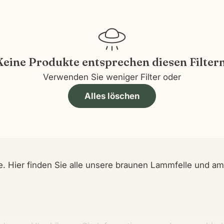
e
g
o
Keine Produkte entsprechen diesen Filtern
r
Verwenden Sie weniger Filter oder
Alles löschen
i
e
n
. Hier finden Sie alle unsere braunen Lammfelle und am
: