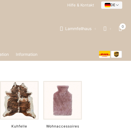
Hilfe & Kontakt
DE
0
Lammfellhaus
ation
Information
Kuhfelle
Wohnaccessoires