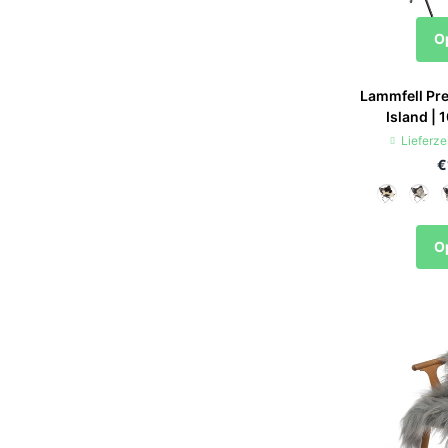
O
Lammfell Pre
Island |
Lieferze
€
O