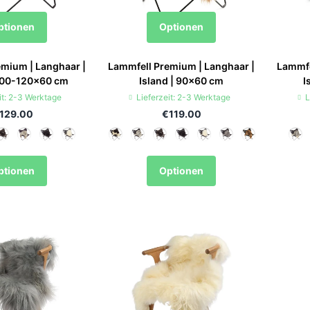
ptionen
Optionen
mium | Langhaar |
Lammfell Premium | Langhaar |
Lammfe
 100-120x60 cm
Island | 90x60 cm
I
it: 2-3 Werktage
Lieferzeit: 2-3 Werktage
L
129.00
€119.00
ptionen
Optionen