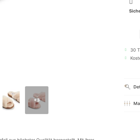
Sich
30 T
Kost
Det
+3
Ma
l aus höchster Qualität hergestellt. Mit ihrer