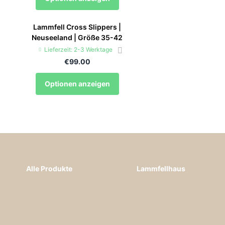
Lammfell Cross Slippers |
Neuseeland | Größe 35-42
Lieferzeit: 2-3 Werktage
€99.00
Optionen anzeigen
Alle Produkte
Lammfellhaus
Alle Produkte
Kontakt
Teppich nach Maß
Über Uns
Information
Warenrückgabe
Produkthilfe
Fragen & Antworten