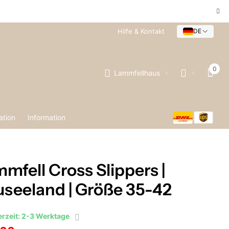
Hilfe & Kontakt
DE
0
Lammfellhaus
ation
Information
mfell Cross Slippers |
seeland | Größe 35-42
erzeit: 2-3 Werktage