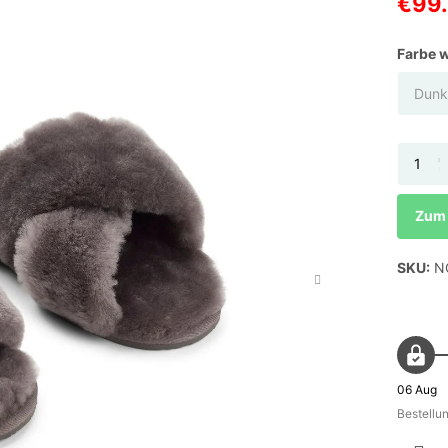
€99
Farbe 
Zum 
SKU:
NC
06 Aug
Bestellu