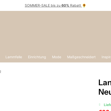
SOMMER-SALE bis zu
60%
Rabatt
🌻
Lammfelle
Einrichtung
Mode
Maßgeschneidert
Inspir
2
Lam
Neu
Lief