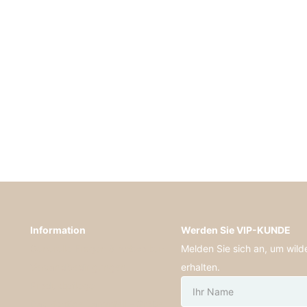
Information
Werden Sie VIP-KUNDE
Generelle Fragen & Antworten
Melden Sie sich an, um wil
Versandbedingungen
erhalten.
Produktpflege
Das richtige Lammfell - Größe