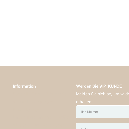
Information
Werden Sie VIP-KUNDE
Generelle Fragen & Antworten
Melden Sie sich an, um wil
Versandbedingungen
erhalten.
Produktpflege
Das richtige Lammfell - Größe
Alles über Lammfelle - unser