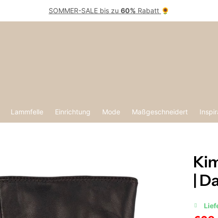
SOMMER-SALE bis zu
60%
Rabatt
🌻
Lammfelle
Einrichtung
Mode
Maßgeschneidert
Inspir
Ki
| 
Lief