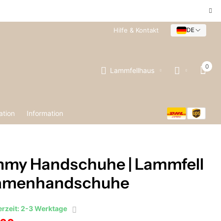
Hilfe & Kontakt
DE
0
Lammfellhaus
ation
Information
mmy Handschuhe | Lammfell
Damenhandschuhe
erzeit: 2-3 Werktage