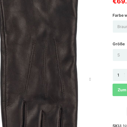
€69
Farbe 
Größe
Zum 
SKU:
NC