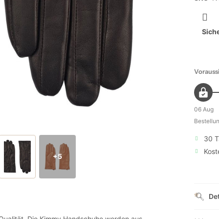
Sich
Voraussi
06 Aug
Bestellu
30 T
Kost
+5
Det
Qualität. Die Kimmy Handschuhe werden aus