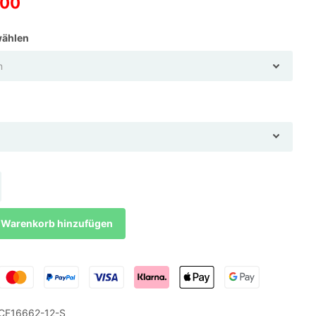
.00
wählen
Warenkorb hinzufügen
F16662-12-S