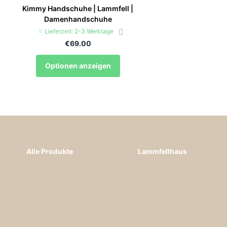
Kimmy Handschuhe | Lammfell |
Damenhandschuhe
Lieferzeit: 2-3 Werktage
€69.00
Optionen anzeigen
Alle Produkte
Lammfellhaus
Alle Produkte
Kontakt
Teppich nach Maß
Über Uns
Information
Warenrückgabe
Produkthilfe
Fragen & Antworten
Inspiration
Versandbedingungen