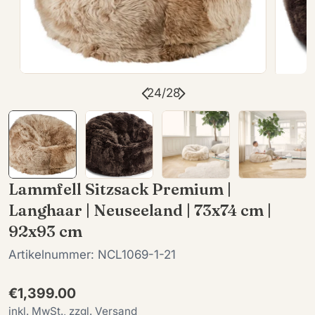
24
/
28
Lammfell Sitzsack Premium |
Langhaar | Neuseeland | 73x74 cm |
92x93 cm
Artikelnummer:
NCL1069-1-21
Regulärer
€1,399.00
Preis
inkl. MwSt., zzgl. Versand