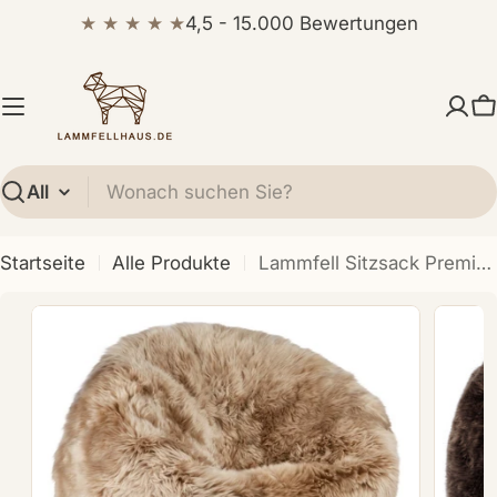
Zum
★ ★ ★ ★ ★
4,5 - 15.000 Bewertungen
Inhalt
springen
W
Suchen
Startseite
Alle Produkte
Lammfell Sitzsack Premium | Langhaar | Neuseeland | 73x74 cm | 92x93 cm
t
Öffnen Sie das Medium 23 im Modalformat
Öffnen