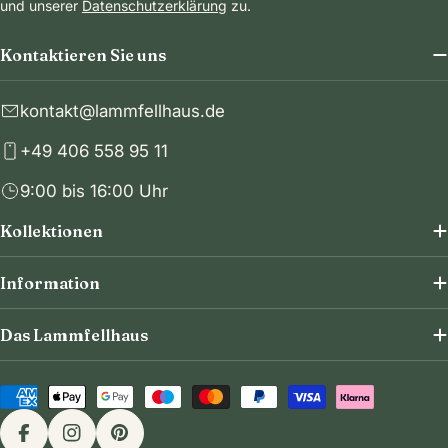
und unserer
Datenschutzerklärung
zu.
Kontaktieren Sie uns
kontakt@lammfellhaus.de
+49 406 558 95 11
9:00 bis 16:00 Uhr
Kollektionen
Information
Das Lammfellhaus
Zahlungsmethoden
Facebook
Instagram
Pinterest