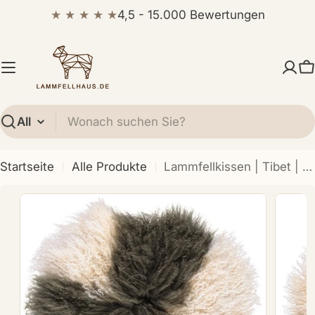
Zum
★ ★ ★ ★ ★
4,5 - 15.000 Bewertungen
Inhalt
springen
W
Suchen
Startseite
Alle Produkte
Lammfellkissen | Tibet | D38 cm | D45 cm | D62 cm