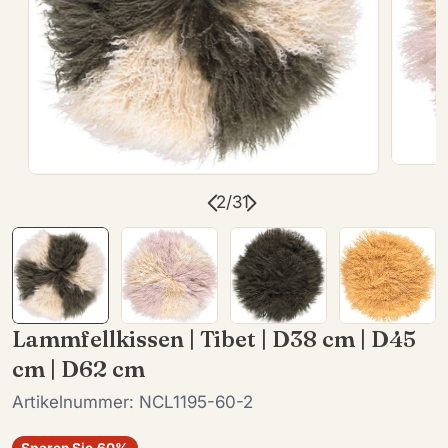
Öffnen
Öffnen Sie das Medium 1 im Modalformat
2
/
31
Lammfellkissen | Tibet | D38 cm | D45
cm | D62 cm
Artikelnummer:
NCL1195-60-2
Sparen Sie
60%