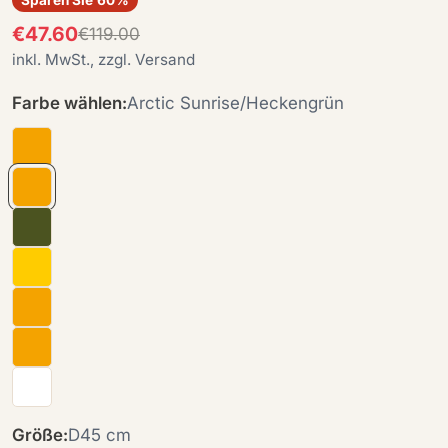
€47.60
€119.00
Angebotspreis
Regulärer
inkl. MwSt., zzgl. Versand
Preis
Farbe wählen:
Arctic Sunrise/Heckengrün
Größe:
D45 cm