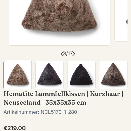
Öffnen Sie das Medium 7 im Modalformat
8
/
17
Hematite Lammfellkissen | Kurzhaar |
Neuseeland | 35x35x35 cm
Artikelnummer:
NCL5170-1-280
Regulärer
€219.00