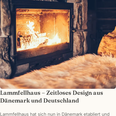
Name
Ihre
E-
Mail
Ihr
Telefon
Ihre
Nachricht
Die mit * gekennzeichneten Felder sind
Pflichtfelder.
Frage senden
Lammfellhaus – Zeitloses Design aus
Dänemark und Deutschland
Lammfellhaus hat sich nun in Dänemark etabliert und