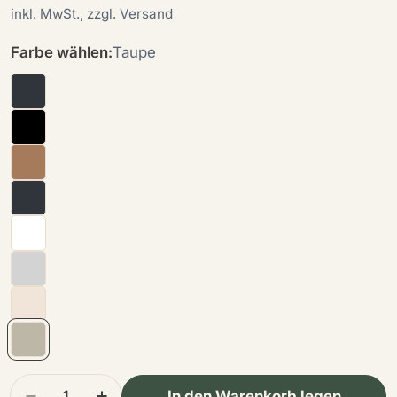
Preis
inkl. MwSt., zzgl. Versand
Farbe wählen:
Taupe
Menge
In den Warenkorb legen