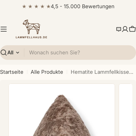
Zum
★ ★ ★ ★ ★
4,5 - 15.000 Bewertungen
Inhalt
springen
W
Suchen
Startseite
Alle Produkte
Hematite Lammfellkissen | Kurzhaar | Neuseeland | 35x35x35 cm
Öffnen