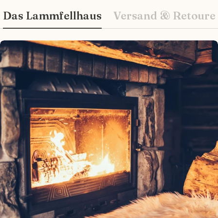
Wie können wir Ihnen helfen?
Das Lammfellhaus
Versand & Retoure
Ihr
Name
Ihre
E-
Mail
Ihr
Telefon
Ihre
Nachricht
Die mit * gekennzeichneten Felder sind
Pflichtfelder.
Frage senden