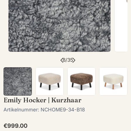
Öffnen Sie das Medium 7 im Modalformat
Öffnen
8
/
35
Emily Hocker | Kurzhaar
Artikelnummer:
NCHOME9-34-B18
Regulärer
€999.00