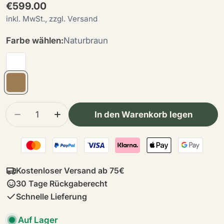
Regulärer
€599.00
Preis
inkl. MwSt., zzgl. Versand
Farbe wählen:
Naturbraun
Menge
In den Warenkorb legen
Menge für Schaukelschaf │ Povl Kjer Design | K
Menge für Schaukelschaf │ Povl Kjer D
Kostenloser Versand ab 75€
30 Tage Rückgaberecht
Schnelle Lieferung
Auf Lager