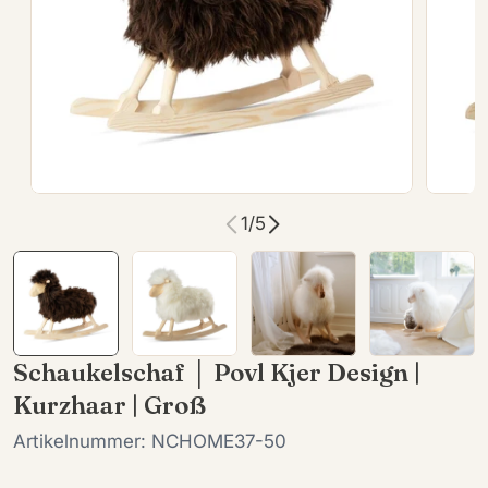
Öffnen Sie das Medium 0 im Modalformat
Öffnen
1
/
5
Schaukelschaf │ Povl Kjer Design |
Kurzhaar | Groß
Artikelnummer:
NCHOME37-50