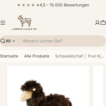
Zum
★ ★ ★ ★ ★
4,5 - 15.000 Bewertungen
Inhalt
springen
W
Suchen
Startseite
Alle Produkte
Schaukelschaf │ Povl Kjer Design | Kurzhaar | Groß