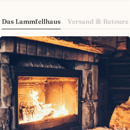
Das Lammfellhaus
Versand & Retoure
Wie können wir Ihnen helfen?
Ihr
Name
Ihre
E-
Mail
Ihr
Telefon