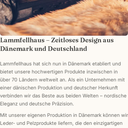
Ihre
Nachricht
Die mit * gekennzeichneten Felder sind
Pflichtfelder.
Lammfellhaus – Zeitloses Design aus
Dänemark und Deutschland
Frage senden
Lammfellhaus hat sich nun in Dänemark etabliert und
bietet unsere hochwertigen Produkte inzwischen in
über 70 Ländern weltweit an. Als ein Unternehmen mit
einer dänischen Produktion und deutscher Herkunft
verbinden wir das Beste aus beiden Welten – nordische
Eleganz und deutsche Präzision.
Mit unserer eigenen Produktion in Dänemark können wir
Leder- und Pelzprodukte liefern, die den einzigartigen