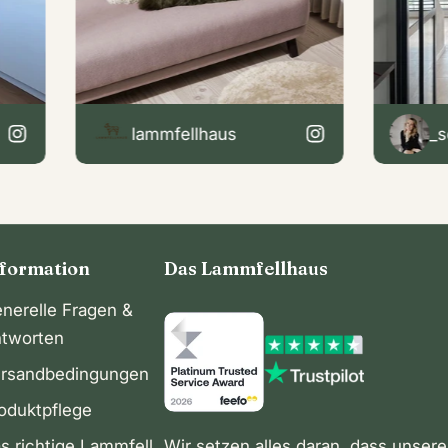
lammfellhaus
_sonjas_
nformation
Das Lammfellhaus
nerelle Fragen &
tworten
rsandbedingungen
oduktpflege
s richtige Lammfell
Wir setzen alles daran, dass unsere