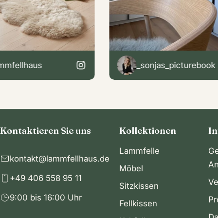
haus
_sonjas_picturebook
Kontaktieren Sie uns
Kollektionen
I
Lammfelle
Ge
kontakt@lammfellhaus.de
An
Möbel
+49 406 558 95 11
Ve
Sitzkissen
9:00 bis 16:00 Uhr
Pr
Fellkissen
Da