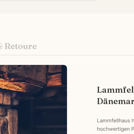
& Retoure
Lammfell
Dänemar
Lammfellhaus ha
hochwertigen P