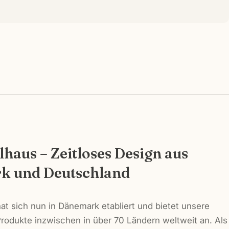
W
Ihr
Name
haus – Zeitloses Design aus
Ihre
k und Deutschland
E-
Mail
Ihr
Telefon
t sich nun in Dänemark etabliert und bietet unsere
Ihre
rodukte inzwischen in über 70 Ländern weltweit an. Als