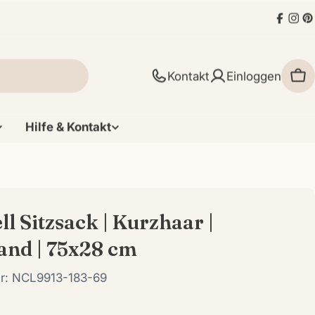
Faceb
Ins
P
Kontakt
Einloggen
Wa
Hilfe & Kontakt
l Sitzsack | Kurzhaar |
and | 75x28 cm
r:
NCL9913-183-69