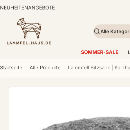
Zum
NEUHEITEN
ANGEBOTE
Inhalt
springen
Suchen
SOMMER-SALE
Startseite
Alle Produkte
Lammfell Sitzsack | Kurzh