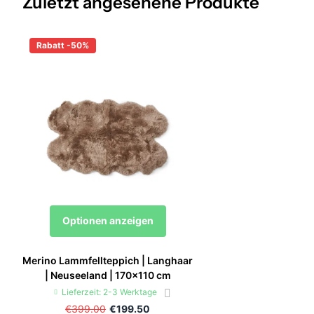
Zuletzt angesehene Produkte
Rabatt -50%
Optionen anzeigen
Merino Lammfellteppich | Langhaar
| Neuseeland | 170x110 cm
Lieferzeit: 2-3 Werktage
€399.00
€199.50