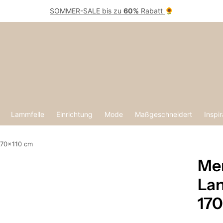
SOMMER-SALE bis zu
60%
Rabatt
🌻
Lammfelle
Einrichtung
Mode
Maßgeschneidert
Inspir
170x110 cm
Mer
Lan
170