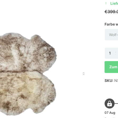
Lief
€399.
Farbe 
Zum 
SKU:
N
07 Aug