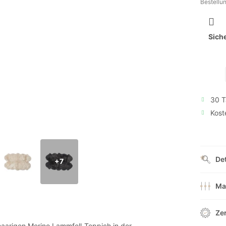
Bestellu
Sich
30 T
Kost
Det
+7
Ma
Ze
aarigen Merino Lammfell-Teppich in der