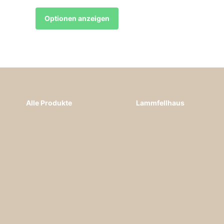
Optionen anzeigen
Alle Produkte
Lammfellhaus
Alle Produkte
Kontakt
Teppich nach Maß
Über Uns
Information
Warenrückgabe
Produkthilfe
Fragen & Antworten
Inspiration
Versandbedingungen