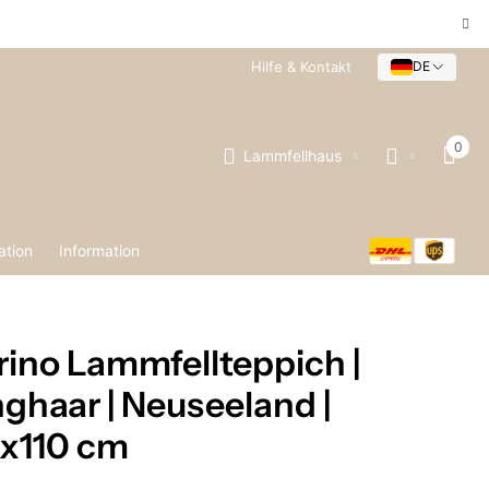
Hilfe & Kontakt
DE
0
Lammfellhaus
ation
Information
ino Lammfellteppich |
ghaar | Neuseeland |
x110 cm