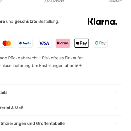
ng
Losgeschickt
Geliefert
ere
und
geschützte
Bestellung.
age Rückgaberecht – Risikofreies Einkaufen
enlose Lieferung bei Bestellungen über 50€
ails
terial & Maß
rtifizierungen und Größentabelle