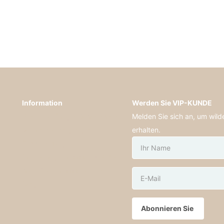
Information
Werden Sie VIP-KUNDE
Generelle Fragen & Antworten
Melden Sie sich an, um wil
Versandbedingungen
erhalten.
Produktpflege
Das richtige Lammfell - Größe
Alles über Lammfelle - unser
Blog
Abonnieren Sie