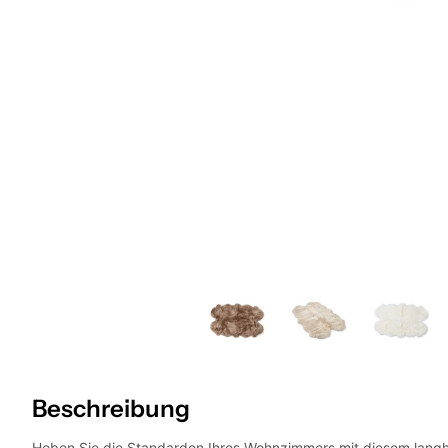
Beschreibung
Heben Sie die Standarden Ihres Wohnzimmers mit diesem langh