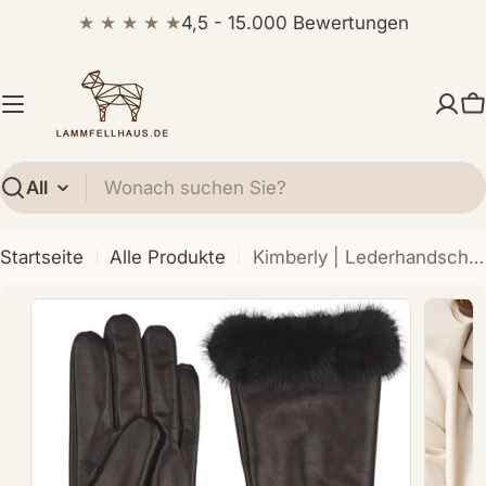
Zum
★ ★ ★ ★ ★
4,5 - 15.000 Bewertungen
Inhalt
springen
W
Suchen
Startseite
Alle Produkte
Kimberly | Lederhandschuhe | Nerzpelz | Damenhandschuhe