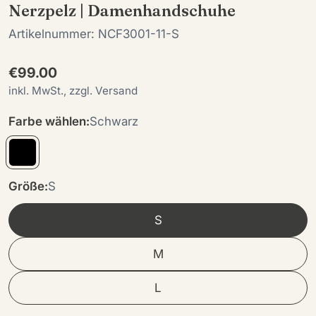
Nerzpelz | Damenhandschuhe
Artikelnummer:
NCF3001-11-S
Regulärer
€99.00
Preis
inkl. MwSt., zzgl. Versand
Farbe wählen:
Schwarz
Größe:
S
S
M
L