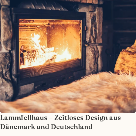
Ihre
E-
Mail
Ihr
Telefon
Ihre
Nachricht
Die mit * gekennzeichneten Felder sind
Pflichtfelder.
Frage senden
Lammfellhaus – Zeitloses Design aus
Dänemark und Deutschland