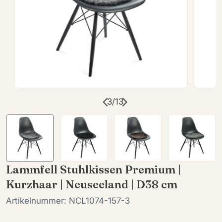
Öffnen Sie das Medium 2 im Modalformat
Öffnen
3
/
13
Lammfell Stuhlkissen Premium |
Kurzhaar | Neuseeland | D38 cm
Artikelnummer:
NCL1074-157-3