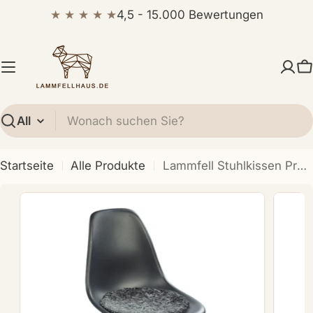
Zum
★ ★ ★ ★ ★
4,5 - 15.000 Bewertungen
Inhalt
springen
W
Suchen
Startseite
Alle Produkte
Lammfell Stuhlkissen Premium | Kurzhaar | Neuseeland | D38 cm