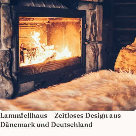
Ihre
E-
Mail
Ihr
Telefon
Ihre
Nachricht
Die mit * gekennzeichneten Felder sind
Pflichtfelder.
Frage senden
Lammfellhaus – Zeitloses Design aus
Dänemark und Deutschland