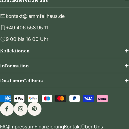
kontakt@lammfellhaus.de
+49 406 558 95 11
9:00 bis 16:00 Uhr
Kollektionen
Information
Das Lammfellhaus
Zahlungsmethoden
Facebook
Instagram
Pinterest
FAQ
Impressum
Finanzierung
Kontakt
Über Uns