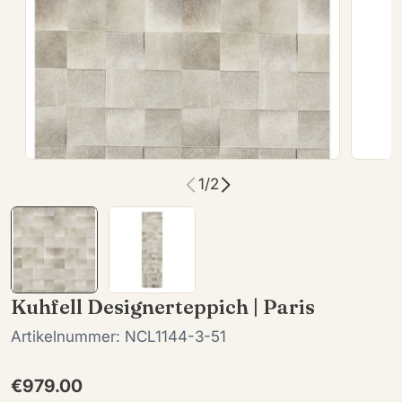
Öffnen Sie das Medium 0 im Modalformat
Öffnen
1
/
2
Kuhfell Designerteppich | Paris
Artikelnummer:
NCL1144-3-51
Regulärer
€979.00