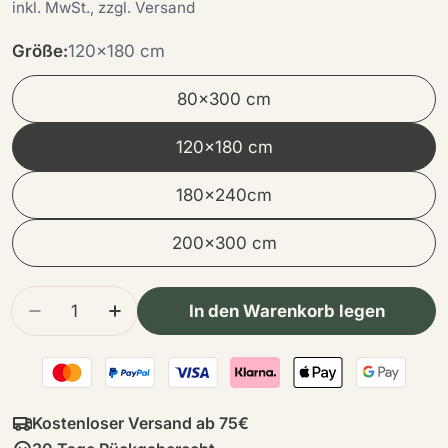
Preis
inkl. MwSt., zzgl. Versand
Größe:
120x180 cm
80x300 cm
120x180 cm
180x240cm
200x300 cm
Menge
In den Warenkorb legen
Menge für Kuhfell Designerteppich | Paris verr
Menge für Kuhfell Designerteppich | P
Kostenloser Versand ab 75€