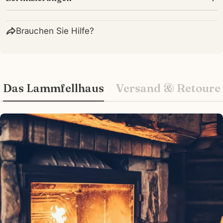
Brauchen Sie Hilfe?
Das Lammfellhaus
Versand & Retoure
Wie können wir Ihnen helfen?
Ihr
Name
Ihre
E-
Mail