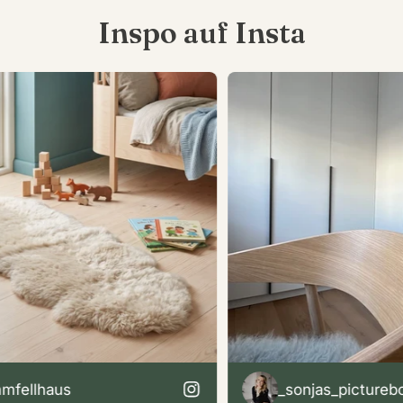
Inspo auf Insta
ellhaus
_sonjas_pictureboo