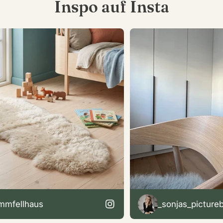
Inspo auf Insta
fellhaus
_sonjas_pictureboo