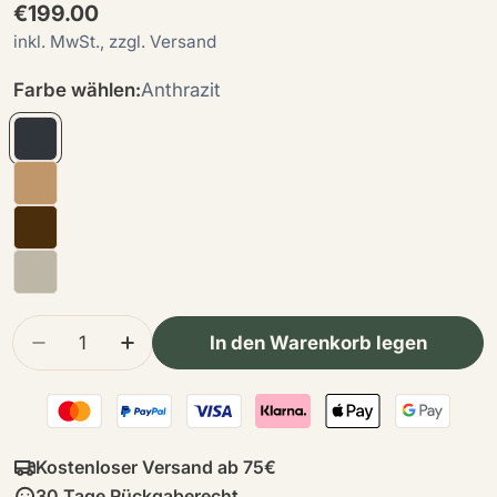
Regulärer
€199.00
Preis
inkl. MwSt., zzgl. Versand
Farbe wählen:
Anthrazit
Menge
In den Warenkorb legen
Menge für Runde Schachteln | Kalbswildleder | 
Menge für Runde Schachteln | Kalbswi
Kostenloser Versand ab 75€
30 Tage Rückgaberecht