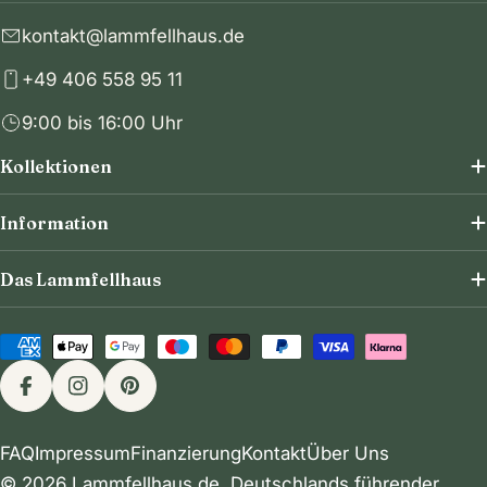
kontakt@lammfellhaus.de
+49 406 558 95 11
9:00 bis 16:00 Uhr
Kollektionen
Information
Das Lammfellhaus
Zahlungsmethoden
Facebook
Instagram
Pinterest
FAQ
Impressum
Finanzierung
Kontakt
Über Uns
© 2026
Lammfellhaus.de
. Deutschlands führender