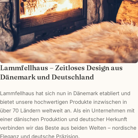
Telefon
Ihre
Nachricht
Die mit * gekennzeichneten Felder sind
Pflichtfelder.
Frage senden
Lammfellhaus – Zeitloses Design aus
Dänemark und Deutschland
Lammfellhaus hat sich nun in Dänemark etabliert und
bietet unsere hochwertigen Produkte inzwischen in
über 70 Ländern weltweit an. Als ein Unternehmen mit
einer dänischen Produktion und deutscher Herkunft
verbinden wir das Beste aus beiden Welten – nordische
Eleganz und deutsche Präzision.