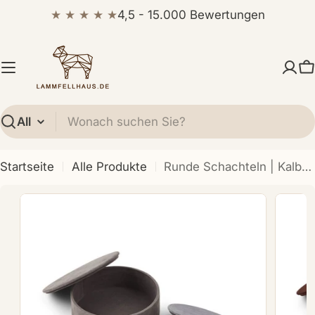
Zum
★ ★ ★ ★ ★
4,5 - 15.000 Bewertungen
Inhalt
springen
W
Suchen
Startseite
Alle Produkte
Runde Schachteln | Kalbswildleder | 2 Stück