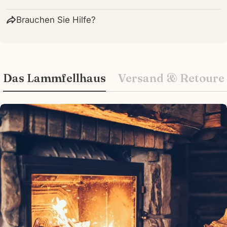
Brauchen Sie Hilfe?
Das Lammfellhaus
Versand & Retoure
Wie können wir Ihnen helfen?
Ihr
Name
Ihre
E-
Mail
Ihr