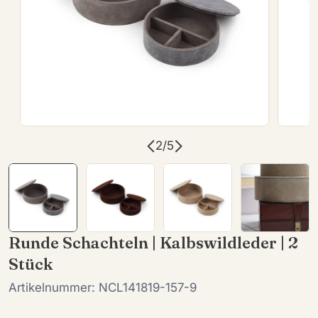
Öffnen Sie das Medium 1 im Modalformat
Öffnen
2
/
5
Runde Schachteln | Kalbswildleder | 2
Stück
Artikelnummer:
NCL141819-157-9