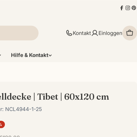
Faceb
Ins
P
Kontakt
Einloggen
Wa
Hilfe & Kontakt
ldecke | Tibet | 60x120 cm
r:
NCL4944-1-25
%