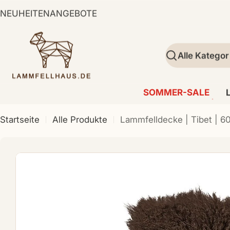
Zum
NEUHEITEN
ANGEBOTE
Inhalt
springen
Suchen
SOMMER-SALE
Startseite
Alle Produkte
Lammfelldecke | Tibet | 