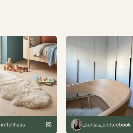
lhaus
_sonjas_picturebook