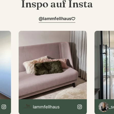
Inspo auf Insta
@lammfellhaus
lammfellhaus
_sonjas