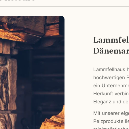
Lammfell
Dänemar
Lammfellhaus ha
hochwertigen P
ein Unternehme
Herkunft verbi
Eleganz und de
Mit unserer ei
Pelzprodukte li