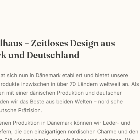
haus – Zeitloses Design aus
W
k und Deutschland
Ihr
Name
Ihre
t sich nun in Dänemark etabliert und bietet unsere
E-
rodukte inzwischen in über 70 Ländern weltweit an. Als
Mail
Ihr
n mit einer dänischen Produktion und deutscher
Telefon
nden wir das Beste aus beiden Welten – nordische
Ihre
utsche Präzision.
Nachrich
genen Produktion in Dänemark können wir Leder- und
efern, die den einzigartigen nordischen Charme und den
Die mit * 