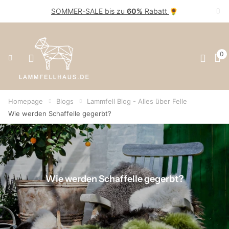
SOMMER-SALE bis zu
60%
Rabatt
🌻
0
Homepage
Blogs
Lammfell Blog - Alles über Felle
Wie werden Schaffelle gegerbt?
Wie werden Schaffelle gegerbt?