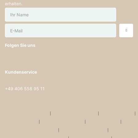
erhalten.
Folgen Sie uns
Kundenservice
kontakt@lammfellhaus.de
+49 406 558 95 11
Geschäftsinformationen
Versandbedingungen
Warenrückgabe
Impressum
Fragen & Antworten
Widerrufsrecht
Produktpflege
Datenschutzerklärung